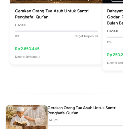
Gerakan Orang Tua Asuh Untuk Santri
Dahsyatnya
Penghafal Qur’an
Qodar. Pah
Bulan Berni
HASMI
HASMI
0
%
Target terpenuhi
0
%
Rp
2.650.445
Rp
250.214
Donasi Terkumpul
Donasi Terkum
Gerakan Orang Tua Asuh Untuk Santri
Penghafal Qur’an
HASMI