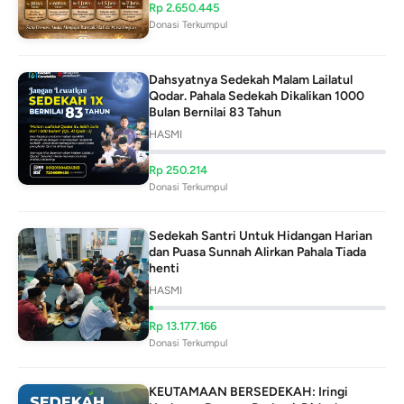
Rp
2.650.445
Donasi Terkumpul
Dahsyatnya Sedekah Malam Lailatul
Qodar. Pahala Sedekah Dikalikan 1000
Bulan Bernilai 83 Tahun
HASMI
Rp
250.214
Donasi Terkumpul
Sedekah Santri Untuk Hidangan Harian
dan Puasa Sunnah Alirkan Pahala Tiada
henti
HASMI
Rp
13.177.166
Donasi Terkumpul
KEUTAMAAN BERSEDEKAH: Iringi