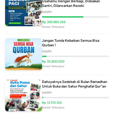
Usahamu Dengan Berbagi, Didoakan
Santri, Dilancarkan Rezeki
HASMI
Rp
309.985.256
Donasi Terkumpul
Jangan Tunda Kebaikan Semua Bisa
Qurban !
HASMI
Rp
35.800.000
Donasi Terkumpul
Dahsyatnya Sedekah di Bulan Ramadhan
Untuk Buka dan Sahur Penghafal Qur''an
HASMI
Rp
13.701.103
Donasi Terkumpul